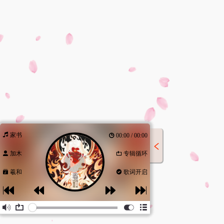
家书
00:00 / 00:00
加木
专辑循环
羲和
歌词开启