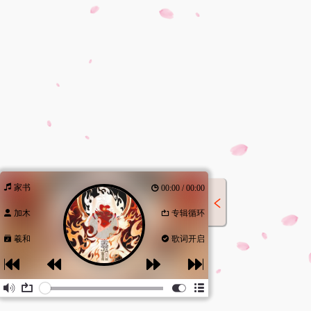
家书
00:00 / 00:00
加木
专辑循环
羲和
歌词开启