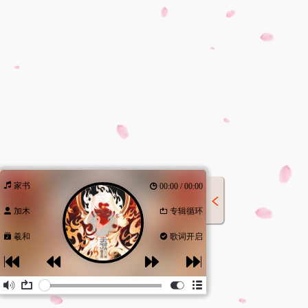
家书
00:00 / 00:00
加木
专辑循环
羲和
歌词开启