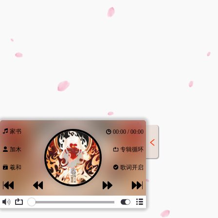
家书
00:00 / 00:00
加木
专辑循环
羲和
歌词开启