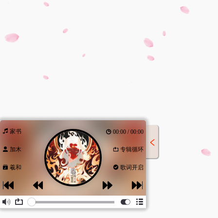
家书
00:00 / 00:00
加木
专辑循环
羲和
歌词开启