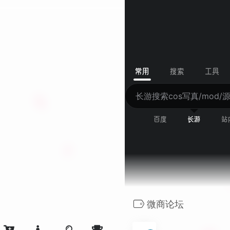
Error: Empty reply from serve
常用
搜索
工具
百度
长游
站
微商论坛