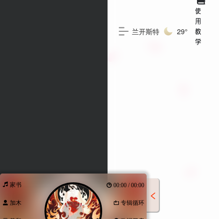
使
用
兰开斯特
29°
教
学
家书
00:00 / 00:00
加木
专辑循环