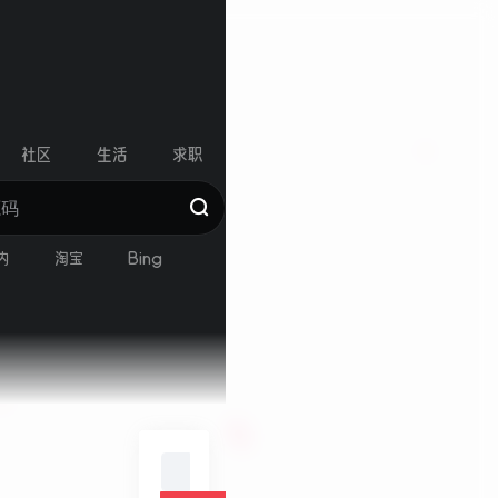
r
社区
生活
求职
内
淘宝
Bing
搜索：