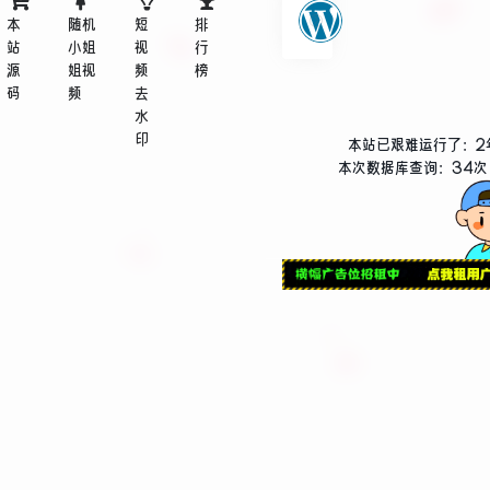
微商网
本
随机
短
排
站
小姐
视
行
源
姐视
频
榜
码
频
去
水
印
本站已艰难运行了：
2
本次数据库查询：34次 