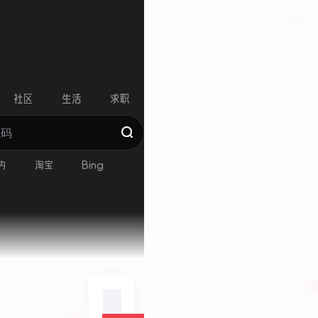
r
社区
生活
求职
内
淘宝
Bing
搜索：