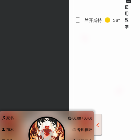
使
用
兰开斯特
36°
教
学
家书
00:00 / 00:00
加木
专辑循环