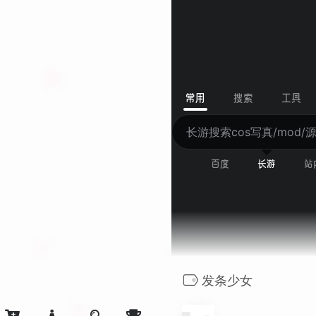
Error: Empty reply from serve
常用
搜索
工具
百度
长游
站
发条少女