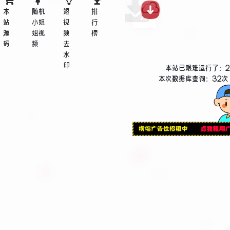
迷之呆梨Cosplay
本
随机
短
排
迷之呆梨Cosplay写真
站
小姐
视
行
源
姐视
频
榜
码
频
去
水
印
本站已艰难运行了：
本次数据库查询：32次 