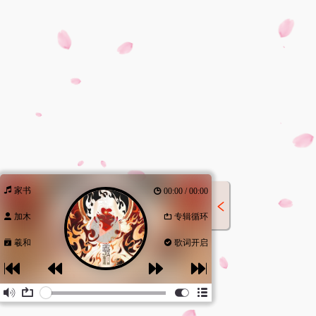
家书
00:00 / 00:00
加木
专辑循环
羲和
歌词开启